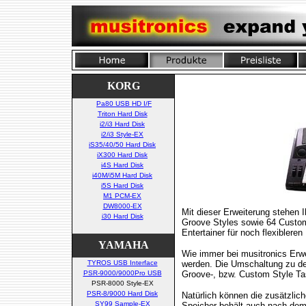
KORG
Pa80 USB HD I/F
Triton Hard Disk
i2/i3 Hard Disk
i2/i3 Style-EX
iS35/40/50 Hard Disk
iX300 Hard Disk
i4S Hard Disk
i40M/i5M Hard Disk
i5S Hard Disk
M1 PCM-EX
DW8000-EX
Mit dieser Erweiterung stehen
i30 Hard Disk
Groove Styles sowie 64 Custom 
Entertainer für noch flexiblere
YAMAHA
Wie immer bei musitronics Erw
TYROS USB Interface
werden. Die Umschaltung zu de
PSR-9000/9000Pro USB
Groove-, bzw. Custom Style Ta
PSR-8000 Style-EX
PSR-8/9000 Hard Disk
Natürlich können die zusätzlic
SY99 Sample-EX
Speicher behält auch nach dem