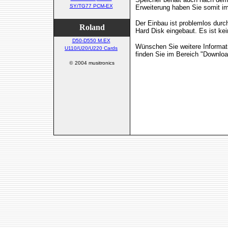
SY/TG77 PCM-EX
Erweiterung haben Sie somit im
Der Einbau ist problemlos durc
Roland
Hard Disk eingebaut. Es ist kei
D50-D550 M.EX
Wünschen Sie weitere Informati
U110/U20/U220 Cards
finden Sie im Bereich "Downloa
©
2004 musitronics